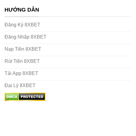
HƯỚNG DẪN
Đăng Ký 8XBET
Đăng Nhập 8XBET
Nạp Tiền 8XBET
Rút Tiền 8XBET
Tải App 8XBET
Đại Lý 8XBET