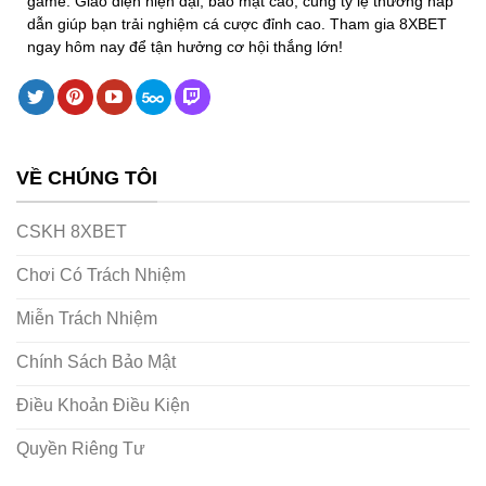
game. Giao diện hiện đại, bảo mật cao, cùng tỷ lệ thưởng hấp
dẫn giúp bạn trải nghiệm cá cược đỉnh cao. Tham gia 8XBET
ngay hôm nay để tận hưởng cơ hội thắng lớn!
VỀ CHÚNG TÔI
CSKH 8XBET
Chơi Có Trách Nhiệm
Miễn Trách Nhiệm
Chính Sách Bảo Mật
Điều Khoản Điều Kiện
Quyền Riêng Tư