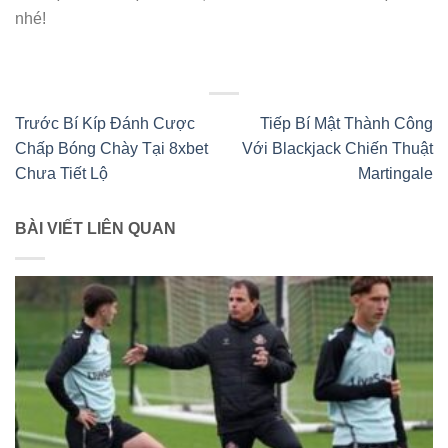
nhé!
Trước
Bí Kíp Đánh Cược
Tiếp
Bí Mật Thành Công
Chấp Bóng Chày Tại 8xbet
Với Blackjack Chiến Thuật
Chưa Tiết Lộ
Martingale
BÀI VIẾT LIÊN QUAN