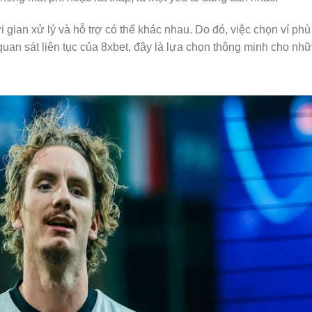
ời gian xử lý và hỗ trợ có thể khác nhau. Do đó, việc chọn ví ph
quan sát liên tục của 8xbet, đây là lựa chọn thông minh cho nh