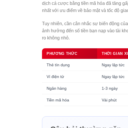
dịch cá cược bằng tiền mã hóa đã tăng gấp
nhất với ưu điểm về bảo mật và tốc độ gia
Tuy nhiên, cần cân nhắc sự biến động của
ảnh hưởng đến số tiền bạn nạp vào tài kho
ro không nhỏ.
PHƯƠNG THỨC
THỜI GIAN X
Thẻ tín dụng
Ngay lập tức
Ví điện tử
Ngay lập tức
Ngân hàng
1-3 ngày
Tiền mã hóa
Vài phút