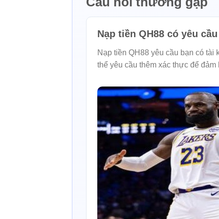
Câu hỏi thường gặp
Nạp tiền QH88 có yêu cầu
Nạp tiền QH88 yêu cầu bạn có tài 
thể yêu cầu thêm xác thực để đảm 