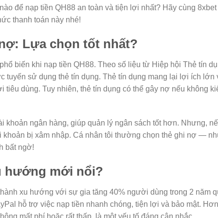
 nào để nạp tiền QH88 an toàn và tiện lợi nhất? Hãy cùng 8xbet
thức thanh toán này nhé!
 nợ: Lựa chọn tốt nhất?
 phổ biến khi nạp tiền QH88. Theo số liệu từ Hiệp hội Thẻ tín d
tuyến sử dụng thẻ tín dụng. Thẻ tín dụng mang lại lợi ích lớn 
 tiêu dùng. Tuy nhiên, thẻ tín dụng có thể gây nợ nếu không k
ừ tài khoản ngân hàng, giúp quản lý ngân sách tốt hơn. Nhưng, n
tài khoản bị xâm nhập. Cá nhân tôi thường chọn thẻ ghi nợ — n
nh bất ngờ!
Xu hướng mới nổi?
thành xu hướng với sự gia tăng 40% người dùng trong 2 năm q
Pal hỗ trợ việc nạp tiền nhanh chóng, tiện lợi và bảo mật. Hơ
hông mất phí hoặc rất thấp, là một yếu tố đáng cân nhắc.