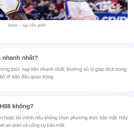
8xbet – nạp tiền qh88
n nhanh nhất?
hương thức nạp tiền nhanh nhất, thường xử lý giao dịch trong
ỏ lỡ trận đấu quan trọng.
 QH88 không?
nhân hoặc tài chính nếu không chọn phương thức bảo mật. Hãy
et an toàn và công cụ bảo mật.