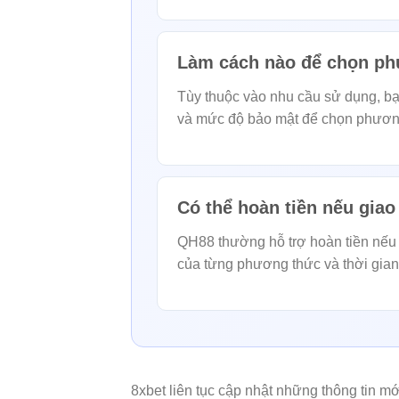
Làm cách nào để chọn ph
Tùy thuộc vào nhu cầu sử dụng, bạn
và mức độ bảo mật để chọn phươn
Có thể hoàn tiền nếu giao
QH88 thường hỗ trợ hoàn tiền nếu g
của từng phương thức và thời gian
8xbet liên tục cập nhật những thông tin m