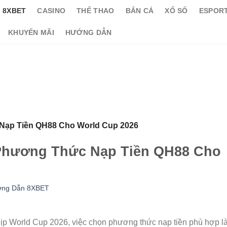
8XBET
CASINO
THỂ THAO
BẮN CÁ
XỔ SỐ
ESPOR
KHUYẾN MÃI
HƯỚNG DẪN
 Nạp Tiền QH88 Cho World Cup 2026
 Phương Thức Nạp Tiền QH88 Cho
ng Dẫn 8XBET
 dịp World Cup 2026, việc chọn phương thức nạp tiền phù hợp là