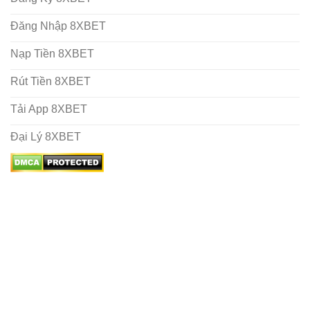
Đăng Nhập 8XBET
Nạp Tiền 8XBET
Rút Tiền 8XBET
Tải App 8XBET
Đại Lý 8XBET