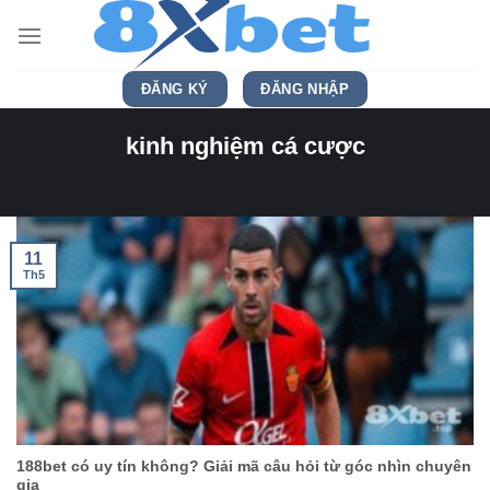
Bỏ
qua
nội
ĐĂNG KÝ
ĐĂNG NHẬP
dung
kinh nghiệm cá cược
11
Th5
188bet có uy tín không? Giải mã câu hỏi từ góc nhìn chuyên
gia