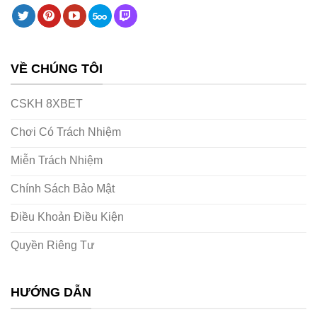
VỀ CHÚNG TÔI
CSKH 8XBET
Chơi Có Trách Nhiệm
Miễn Trách Nhiệm
Chính Sách Bảo Mật
Điều Khoản Điều Kiện
Quyền Riêng Tư
HƯỚNG DẪN