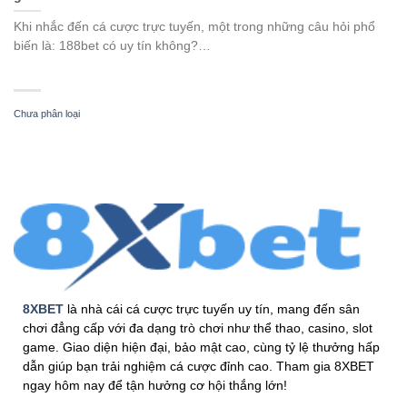
Khi nhắc đến cá cược trực tuyến, một trong những câu hỏi phổ
biến là: 188bet có uy tín không?…
Chưa phân loại
8XBET
là nhà cái cá cược trực tuyến uy tín, mang đến sân
chơi đẳng cấp với đa dạng trò chơi như thể thao, casino, slot
game. Giao diện hiện đại, bảo mật cao, cùng tỷ lệ thưởng hấp
dẫn giúp bạn trải nghiệm cá cược đỉnh cao. Tham gia 8XBET
ngay hôm nay để tận hưởng cơ hội thắng lớn!