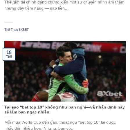
Thế giới tài chính đang chứng kiến một sự chuyển mình âm thầm
nhưng đầy tiềm năng — nạp tiền…
Thể Thao 8XBET
18
Th5
Tại sao “bet top 10” không như bạn nghĩ—và nhận định này
sẽ làm bạn ngạc nhiên
Mỗi mùa World Cup đến gần, thuật ngữ “bet top 10” lại được
nhắc đến nhiều hơn. Nhưng, bạn có…