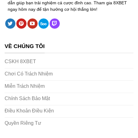
dẫn giúp bạn trải nghiệm cá cược đỉnh cao. Tham gia 8XBET
ngay hôm nay để tận hưởng cơ hội thắng lớn!
VỀ CHÚNG TÔI
CSKH 8XBET
Chơi Có Trách Nhiệm
Miễn Trách Nhiệm
Chính Sách Bảo Mật
Điều Khoản Điều Kiện
Quyền Riêng Tư