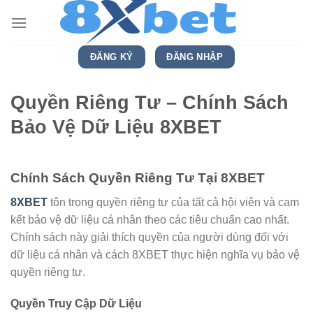
Bỏ
qua
nội
ĐĂNG KÝ
ĐĂNG NHẬP
dung
Quyền Riêng Tư – Chính Sách
Bảo Vệ Dữ Liệu 8XBET
Chính Sách Quyền Riêng Tư Tại 8XBET
8XBET
tôn trọng quyền riêng tư của tất cả hội viên và cam
kết bảo vệ dữ liệu cá nhân theo các tiêu chuẩn cao nhất.
Chính sách này giải thích quyền của người dùng đối với
dữ liệu cá nhân và cách 8XBET thực hiện nghĩa vụ bảo vệ
quyền riêng tư.
Quyền Truy Cập Dữ Liệu