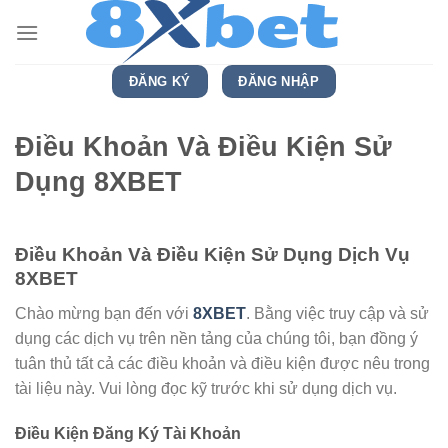
Bỏ
qua
nội
ĐĂNG KÝ
ĐĂNG NHẬP
dung
Điều Khoản Và Điều Kiện Sử
Dụng 8XBET
Điều Khoản Và Điều Kiện Sử Dụng Dịch Vụ
8XBET
Chào mừng bạn đến với
8XBET
. Bằng việc truy cập và sử
dụng các dịch vụ trên nền tảng của chúng tôi, bạn đồng ý
tuân thủ tất cả các điều khoản và điều kiện được nêu trong
tài liệu này. Vui lòng đọc kỹ trước khi sử dụng dịch vụ.
Điều Kiện Đăng Ký Tài Khoản