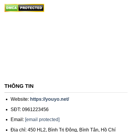
THÔNG TIN
Website:
https://youyo.net/
SĐT: 0961223456
Email:
[email protected]
Địa chỉ: 450 HL2, Bình Trị Đông, Bình Tân, Hồ Chí