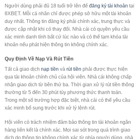
Người dùng phải đủ 18 tuổi trở lên để
đăng ký tài khoản
tại
8XBET. Mỗi cá nhân chỉ được phép sở hữu một tài khoản
duy nhất. Thông tin đăng ký phải chính xác, trung thực và
được cập nhật khi có thay đổi. Nhà cái có quyền yêu cầu
xác minh danh tính bất cứ lúc nào và có thể tạm khóa tài
khoản nếu phát hiện thông tin không chính xác.
Quy Định Về Nạp Và Rút Tiền
Tất cả giao dịch
nạp tiền
và
rút tiền
phải được thực hiện
qua tài khoản chính chủ của hội viên. Nhà cái không chấp
nhận giao dịch từ bên thứ ba. Thời gian xử lý rút tiền thông
thường từ 5 đến 30 phút tùy phương thức thanh toán.
Trong một số trường hợp đặc biệt, nhà cái có thể yêu cầu
xác minh bổ sung trước khi xử lý lệnh rút.
Hội viên có trách nhiệm đảm bảo thông tin tài khoản ngân
hàng liên kết là chính xác. Mọi sai sót trong quá trình giao
dịch do thông tin không chính xác từ phía người dùng, nhà