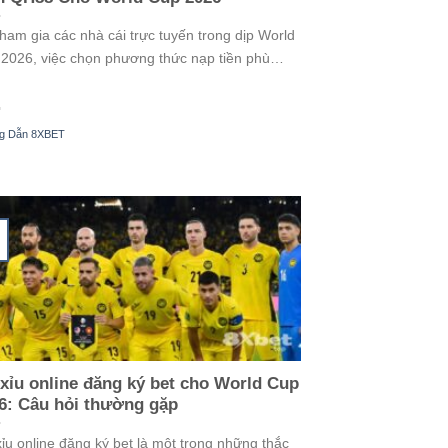
tham gia các nhà cái trực tuyến trong dịp World
2026, việc chọn phương thức nạp tiền phù…
g Dẫn 8XBET
 xỉu online đăng ký bet cho World Cup
6: Câu hỏi thường gặp
xỉu online đăng ký bet là một trong những thắc