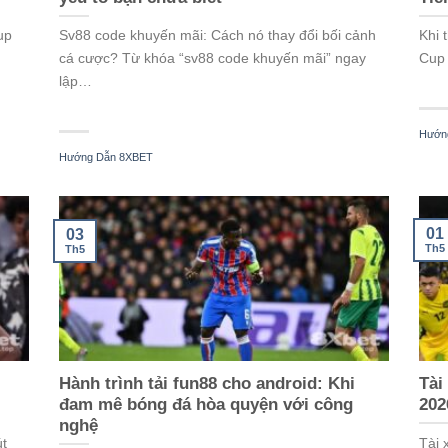
up
Sv88 code khuyến mãi: Cách nó thay đổi bối cảnh
Khi 
cá cược? Từ khóa “sv88 code khuyến mãi” ngay
Cup 
lập…
Hướn
Hướng Dẫn 8XBET
01
03
Th5
Th5
Hành trình tải fun88 cho android: Khi
Tài
đam mê bóng đá hòa quyện với công
202
nghệ
út
Tài 