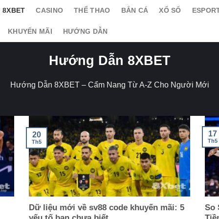
8XBET
CASINO
THỂ THAO
BẮN CÁ
XỔ SỐ
ESPOR
KHUYẾN MÃI
HƯỚNG DẪN
Hướng Dẫn 8XBET
Hướng Dẫn 8XBET – Cẩm Nang Từ A-Z Cho Người Mới
17
20
Th5
Th5
Dữ liệu mới về sv88 code khuyến mãi: 5
So 
yếu tố bạn chưa biết
Tiề