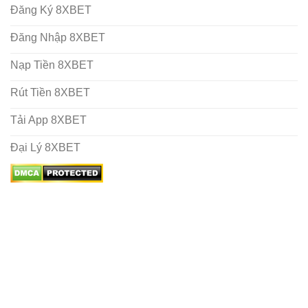
Đăng Ký 8XBET
Đăng Nhập 8XBET
Nạp Tiền 8XBET
Rút Tiền 8XBET
Tải App 8XBET
Đại Lý 8XBET