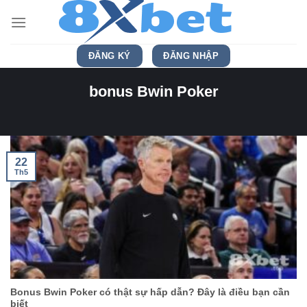
Bỏ
qua
nội
ĐĂNG KÝ
ĐĂNG NHẬP
dung
bonus Bwin Poker
22
Th5
Bonus Bwin Poker có thật sự hấp dẫn? Đây là điều bạn cần
biết