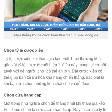
Mẹo thắng khi cá cược toàn thời gian thi đấu bóng đá
Chọn tỷ lệ cược xiên
Tỷ lệ cược xiên khi tham gia kèo Full Time thường khá
gần với tỷ lệ cược ở cuối hiệp 1, điều này mang lại cơ hội
tuyệt vời để người chơi có thể ăn lớn. Đặt cược xiên có
thể giúp bạn tối ưu hóa khả năng chiến thắng, đặc biệt là
khi bạn lựa chọn những kèo chặt chẽ và dễ đoán.
Chọn cửa handicap
Một trong những lựa chọn dễ thắng nhất khi tham gia kèo
Full Time chính là cược cửa handicap. Đây là cửa có tỷ lệ