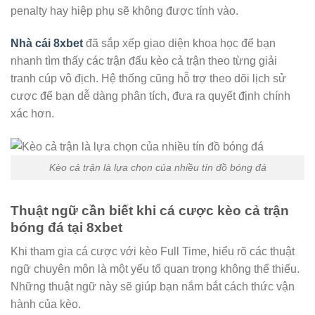
penalty hay hiệp phụ sẽ không được tính vào.
Nhà cái 8xbet
đã sắp xếp giao diện khoa học để bạn
nhanh tìm thấy các trận đấu kèo cả trận theo từng giải
tranh cúp vô địch. Hệ thống cũng hỗ trợ theo dõi lịch sử
cược để bạn dễ dàng phân tích, đưa ra quyết định chính
xác hơn.
Kèo cả trận là lựa chọn của nhiều tín đồ bóng đá
Thuật ngữ cần biết khi cá cược kèo cả trận
bóng đá tại 8xbet
Khi tham gia cá cược với kèo Full Time, hiểu rõ các thuật
ngữ chuyên môn là một yếu tố quan trọng không thể thiếu.
Những thuật ngữ này sẽ giúp bạn nắm bắt cách thức vận
hành của kèo.