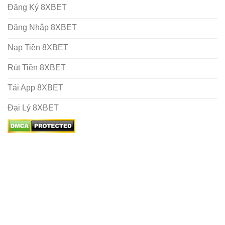
Đăng Ký 8XBET
Đăng Nhập 8XBET
Nạp Tiền 8XBET
Rút Tiền 8XBET
Tải App 8XBET
Đại Lý 8XBET