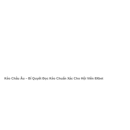
Kèo Châu Âu – Bí Quyết Đọc Kèo Chuẩn Xác Cho Hội Viên 8Xbet