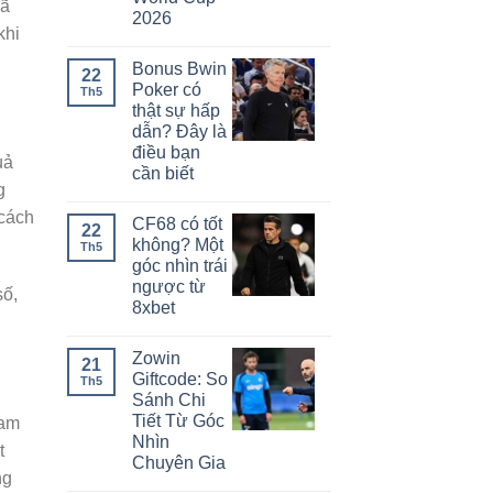
đã
2026
khi
Bonus Bwin
22
Poker có
Th5
thật sự hấp
dẫn? Đây là
điều bạn
uả
cần biết
g
 cách
CF68 có tốt
22
không? Một
Th5
góc nhìn trái
ngược từ
số,
8xbet
Zowin
21
Giftcode: So
Th5
Sánh Chi
Tiết Từ Góc
ham
Nhìn
t
Chuyên Gia
ng