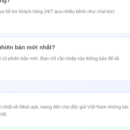
ông?
 vụ hỗ trợ khách hàng 24/7 qua nhiều kênh như chat trực
phiên bản mới nhất?
 có phiên bản mới. Bạn chỉ cần nhấp vào thông báo để tải
ới nhất về i9bet apk, mang đến cho độc giả Việt Nam những bài
hất.