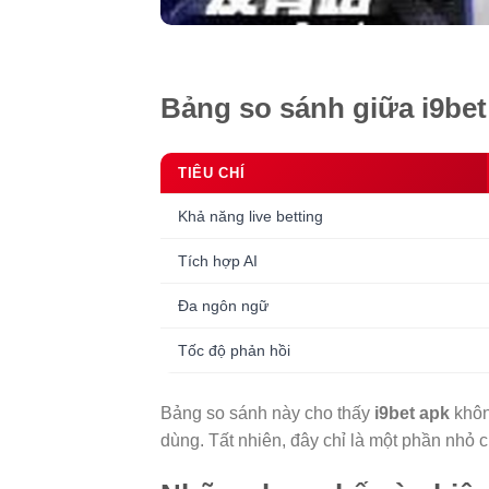
Bảng so sánh giữa i9bet
TIÊU CHÍ
Khả năng live betting
Tích hợp AI
Đa ngôn ngữ
Tốc độ phản hồi
Bảng so sánh này cho thấy
i9bet apk
không
dùng. Tất nhiên, đây chỉ là một phần nhỏ c