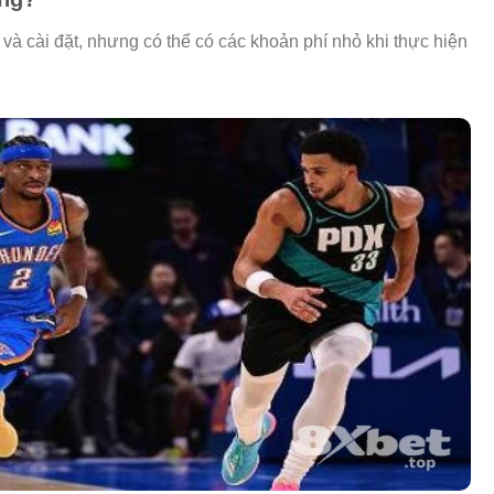
 và cài đặt, nhưng có thể có các khoản phí nhỏ khi thực hiện