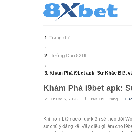
Bỏ
qua
nội
dung
Trang chủ
›
Hướng Dẫn 8XBET
›
Khám Phá i9bet apk: Sự Khác Biệt 
Khám Phá i9bet apk: S
21 Tháng 5, 2026
Trần Thu Trang
Hướ
Khi hơn 1 tỷ người dự kiến sẽ theo dõi 
sự chú ý đáng kể. Vậy điều gì làm cho i9b