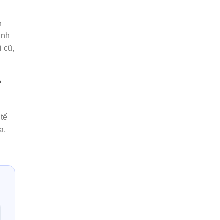
h
ình
 cũ,
?
 tế
a,