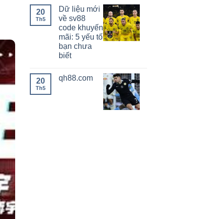
Dữ liệu mới
20
về sv88
Th5
code khuyến
mãi: 5 yếu tố
bạn chưa
biết
qh88.com
20
Th5