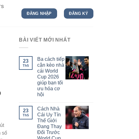
TS
ĐĂNG NHẬP
ĐĂNG KÝ
BÀI VIẾT MỚI NHẤT
Ba cách tiếp
23
cận kèo nhà
Th5
cái World
Cup 2026
giúp bạn tối
ưu hóa cơ
o
hội
Cách Nhà
23
Cái Uy Tín
Th5
Thế Giới
út
Đang Thay
Đổi Trước
n số
World Cup