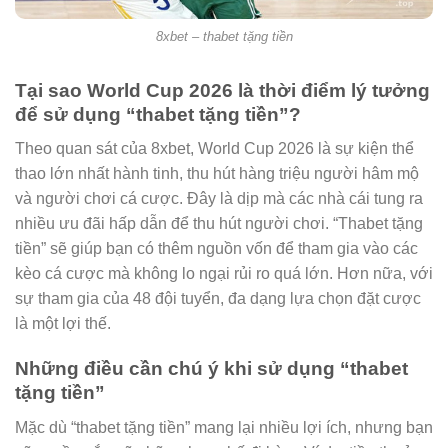
8xbet – thabet tặng tiền
Tại sao World Cup 2026 là thời điểm lý tưởng
để sử dụng “thabet tặng tiền”?
Theo quan sát của 8xbet, World Cup 2026 là sự kiện thể
thao lớn nhất hành tinh, thu hút hàng triệu người hâm mộ
và người chơi cá cược. Đây là dịp mà các nhà cái tung ra
nhiều ưu đãi hấp dẫn để thu hút người chơi. “Thabet tặng
tiền” sẽ giúp bạn có thêm nguồn vốn để tham gia vào các
kèo cá cược mà không lo ngại rủi ro quá lớn. Hơn nữa, với
sự tham gia của 48 đội tuyển, đa dạng lựa chọn đặt cược
là một lợi thế.
Những điều cần chú ý khi sử dụng “thabet
tặng tiền”
Mặc dù “thabet tặng tiền” mang lại nhiều lợi ích, nhưng bạn