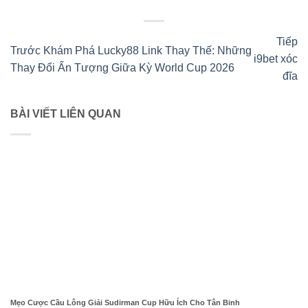
Tiếp
Trước
Khám Phá Lucky88 Link Thay Thế: Những
i9bet xóc
Thay Đổi Ấn Tượng Giữa Kỳ World Cup 2026
đĩa
BÀI VIẾT LIÊN QUAN
Mẹo Cược Cầu Lông Giải Sudirman Cup Hữu Ích Cho Tân Binh