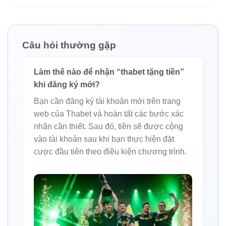
Câu hỏi thường gặp
Làm thế nào để nhận “thabet tặng tiền”
khi đăng ký mới?
Bạn cần đăng ký tài khoản mới trên trang
web của Thabet và hoàn tất các bước xác
nhận cần thiết. Sau đó, tiền sẽ được cộng
vào tài khoản sau khi bạn thực hiện đặt
cược đầu tiên theo điều kiện chương trình.