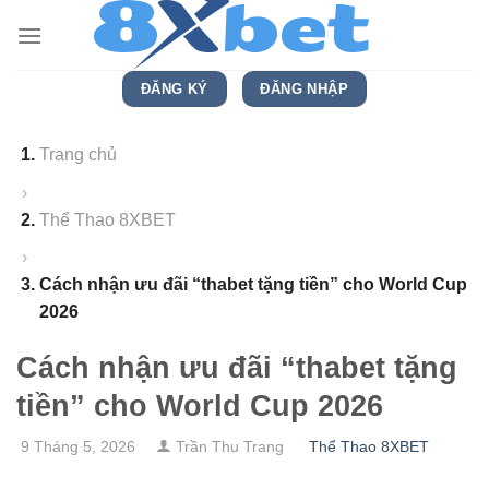
Bỏ
qua
nội
ĐĂNG KÝ
ĐĂNG NHẬP
dung
Trang chủ
›
Thể Thao 8XBET
›
Cách nhận ưu đãi “thabet tặng tiền” cho World Cup
2026
Cách nhận ưu đãi “thabet tặng
tiền” cho World Cup 2026
9 Tháng 5, 2026
Trần Thu Trang
Thể Thao 8XBET