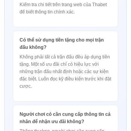
Kiểm tra chi tiết trên trang web của Thabet
để biết thông tin chính xác.
Có thể sử dụng tiền tặng cho mọi trận
đấu không?
Không phải tất cả trận đấu đều áp dụng tiền
tặng. Một số ưu đãi chỉ có hiệu lực với
những trận đấu nhất định hoặc các sự kiện
đặc biệt. Luôn đọc kỹ điều kiện trước khi đặt
cược.
Người chơi có cần cung cấp thông tin cá
nhân để nhận ưu đãi không?