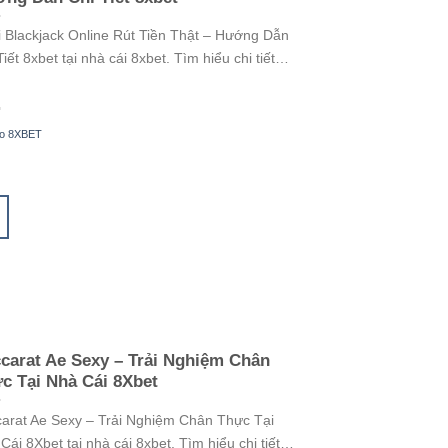
 Blackjack Online Rút Tiền Thật – Hướng Dẫn
Tiết 8xbet tại nhà cái 8xbet. Tìm hiểu chi tiết…
no 8XBET
carat Ae Sexy – Trải Nghiệm Chân
c Tại Nhà Cái 8Xbet
arat Ae Sexy – Trải Nghiệm Chân Thực Tại
Cái 8Xbet tại nhà cái 8xbet. Tìm hiểu chi tiết…