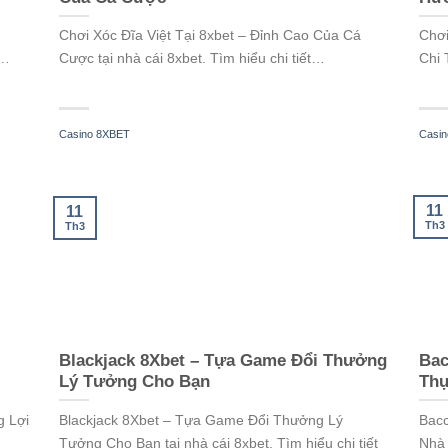
n
Chơi Xóc Đĩa Việt Tại 8xbet – Đỉnh Cao Của Cá
Chơi
t…
Cược tại nhà cái 8xbet. Tìm hiểu chi tiết…
Chi 
Casino 8XBET
Casi
11
11
Th3
Th3
Blackjack 8Xbet – Tựa Game Đổi Thưởng
Bac
Lý Tưởng Cho Bạn
Thự
g Lợi
Blackjack 8Xbet – Tựa Game Đổi Thưởng Lý
Bacc
Tưởng Cho Bạn tại nhà cái 8xbet. Tìm hiểu chi tiết
Nhà 