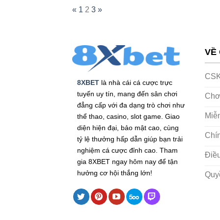
«
1
2
3
»
VỀ
CSK
8XBET
là nhà cái cá cược trực
tuyến uy tín, mang đến sân chơi
Chơ
đẳng cấp với đa dạng trò chơi như
Miễ
thể thao, casino, slot game. Giao
diện hiện đại, bảo mật cao, cùng
Chí
tỷ lệ thưởng hấp dẫn giúp bạn trải
nghiệm cá cược đỉnh cao. Tham
Điề
gia 8XBET ngay hôm nay để tận
hưởng cơ hội thắng lớn!
Quy