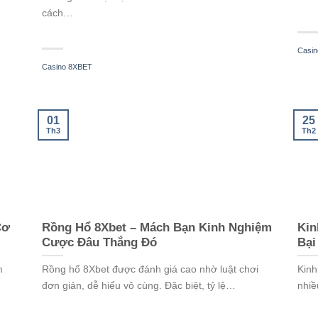
cách…
Casi
Casino 8XBET
01
25
Th3
Th2
Cơ
Rồng Hổ 8Xbet – Mách Bạn Kinh Nghiệm
Kin
Cược Đâu Thắng Đó
Bại
m
Rồng hổ 8Xbet được đánh giá cao nhờ luật chơi
Kinh
đơn giản, dễ hiểu vô cùng. Đặc biệt, tỷ lệ…
nhiề