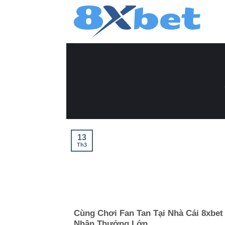
Bỏ
qua
nội
dung
13
Th3
Cùng Chơi Fan Tan Tại Nhà Cái 8xbet
Nhận Thưởng Lớn