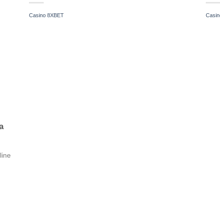
Casino 8XBET
Casi
a
line