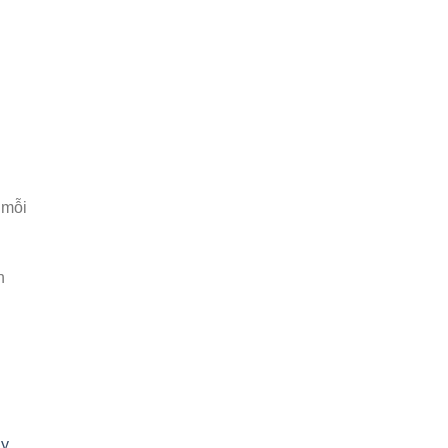
 mỗi
n
ay