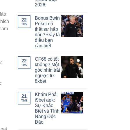
2026
đảo
Bonus Bwin
22
thích
Poker có
Th5
ream
thật sự hấp
dẫn? Đây là
điều bạn
cần biết
CF68 có tốt
22
ợc
không? Một
Th5
góc nhìn trái
ngược từ
8xbet
c
Khám Phá
21
i9bet apk:
Th5
Sự Khác
Biệt và Tính
Năng Độc
Đáo
hoạt