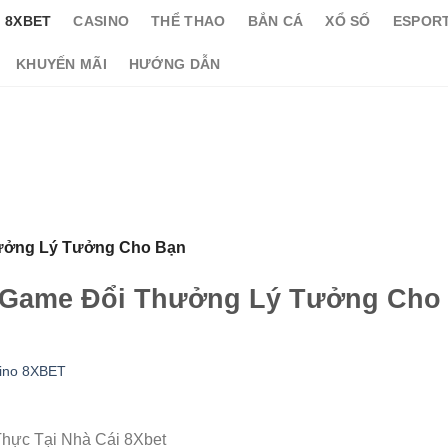
8XBET
CASINO
THỂ THAO
BẮN CÁ
XỔ SỐ
ESPOR
KHUYẾN MÃI
HƯỚNG DẪN
hưởng Lý Tưởng Cho Bạn
a Game Đổi Thưởng Lý Tưởng Cho
ino 8XBET