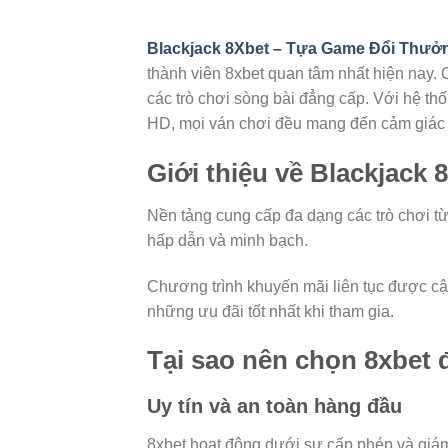
Blackjack 8Xbet – Tựa Game Đổi Thư
thành viên 8xbet quan tâm nhất hiện nay. 
các trò chơi sòng bài đẳng cấp. Với hệ th
HD, mọi ván chơi đều mang đến cảm giác c
Giới thiệu về Blackjack 8
Nền tảng cung cấp đa dạng các trò chơi từ
hấp dẫn và minh bạch.
Chương trình khuyến mãi liên tục được c
những ưu đãi tốt nhất khi tham gia.
Tại sao nên chọn 8xbet 
Uy tín và an toàn hàng đầu
8xbet hoạt động dưới sự cấp phép và giá