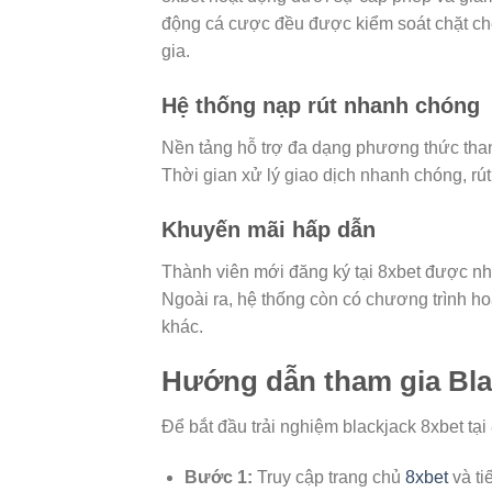
động cá cược đều được kiểm soát chặt chẽ
gia.
Hệ thống nạp rút nhanh chóng
Nền tảng hỗ trợ đa dạng phương thức than
Thời gian xử lý giao dịch nhanh chóng, rút 
Khuyến mãi hấp dẫn
Thành viên mới đăng ký tại 8xbet được nh
Ngoài ra, hệ thống còn có chương trình ho
khác.
Hướng dẫn tham gia Bla
Để bắt đầu trải nghiệm blackjack 8xbet tạ
Bước 1:
Truy cập trang chủ
8xbet
và ti