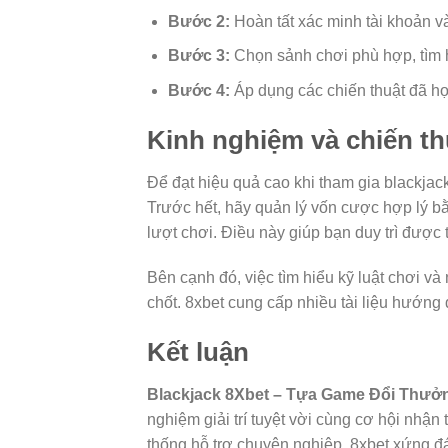
Bước 2:
Hoàn tất xác minh tài khoản 
Bước 3:
Chọn sảnh chơi phù hợp, tìm h
Bước 4:
Áp dụng các chiến thuật đã họ
Kinh nghiệm và chiến th
Để đạt hiệu quả cao khi tham gia blackjack
Trước hết, hãy quản lý vốn cược hợp lý b
lượt chơi. Điều này giúp bạn duy trì được t
Bên cạnh đó, việc tìm hiểu kỹ luật chơi và
chốt. 8xbet cung cấp nhiều tài liệu hướng 
Kết luận
Blackjack 8Xbet – Tựa Game Đổi Thư
nghiệm giải trí tuyệt vời cùng cơ hội nhận
thống hỗ trợ chuyên nghiệp, 8xbet xứng 