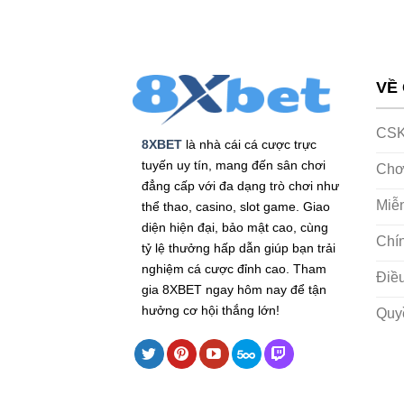
VỀ
CSK
8XBET
là nhà cái cá cược trực
tuyến uy tín, mang đến sân chơi
Chơ
đẳng cấp với đa dạng trò chơi như
Miễ
thể thao, casino, slot game. Giao
diện hiện đại, bảo mật cao, cùng
Chí
tỷ lệ thưởng hấp dẫn giúp bạn trải
nghiệm cá cược đỉnh cao. Tham
Điề
gia 8XBET ngay hôm nay để tận
hưởng cơ hội thắng lớn!
Quy