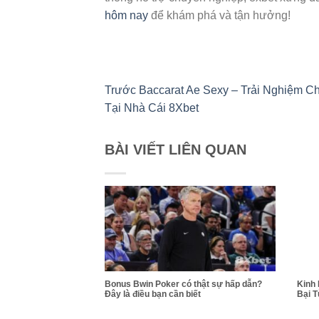
hôm nay
để khám phá và tận hưởng!
Trước
Baccarat Ae Sexy – Trải Nghiệm C
Tại Nhà Cái 8Xbet
BÀI VIẾT LIÊN QUAN
Bonus Bwin Poker có thật sự hấp dẫn?
Kinh 
Đây là điều bạn cần biết
Bại T