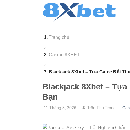
Bỏ
qua
nội
dung
Trang chủ
›
Casino 8XBET
›
Blackjack 8Xbet – Tựa Game Đổi T
Blackjack 8Xbet – Tự
Bạn
11 Tháng 3, 2026
Trần Thu Trang
Cas