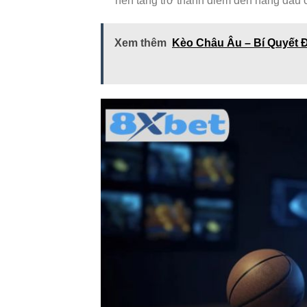
nền tảng trở thành điểm đến hàng đầu c
Xem thêm
Kèo Châu Âu – Bí Quyết 