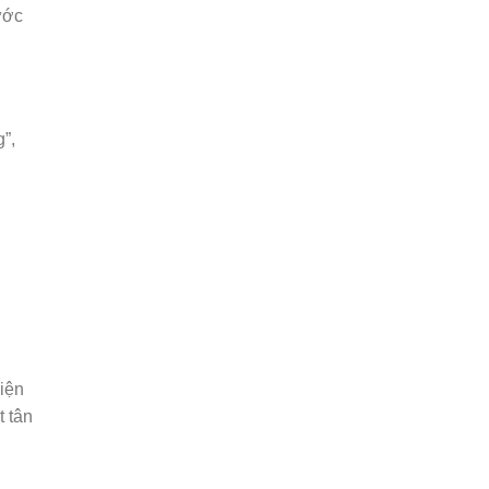
ước
”,
hiện
t tân