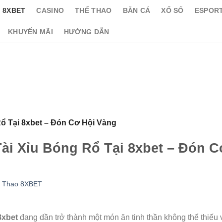
8XBET
CASINO
THỂ THAO
BẮN CÁ
XỔ SỐ
ESPOR
KHUYẾN MÃI
HƯỚNG DẪN
ổ Tại 8xbet – Đón Cơ Hội Vàng
ài Xỉu Bóng Rổ Tại 8xbet – Đón C
 Thao 8XBET
8xbet
đang dần trở thành một món ăn tinh thần không thể thiếu 