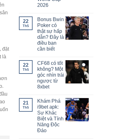
ên
2026
 sân
Bonus Bwin
22
Poker có
Th5
thật sự hấp
dẫn? Đây là
điều bạn
cần biết
, đặt
 là
CF68 có tốt
22
không? Một
Th5
góc nhìn trái
 hơn
ngược từ
o.
8xbet
 đầu
Khám Phá
iao
21
i9bet apk:
Th5
muốn
Sự Khác
Biệt và Tính
Năng Độc
Đáo