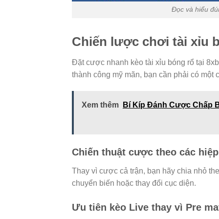
Đọc và hiểu đú
Chiến lược chơi tài xỉu 
Đặt cược nhanh kèo tài xỉu bóng rổ tại 8x
thành công mỹ mãn, bạn cần phải có một ch
Xem thêm
Bí Kíp Đánh Cược Chấp B
Chiến thuật cược theo các hiệp
Thay vì cược cả trận, bạn hãy chia nhỏ the
chuyển biến hoặc thay đổi cục diện.
Ưu tiên kèo Live thay vì Pre ma