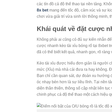
các tín đồ cá độ thể thao tại nền tảng. Khô
8x bet
mang đến tốc độ, cảm xúc và sự kịc
chơi vừa giải trí vừa sinh lời thông minh,
Khái quát về đặt cược n
Không phải ai cũng có đủ sự kiên nhẫn để t
cược nhanh kèo tài xỉu bóng rổ tại 8xbet tr
đã có thể biết kết quả, nhanh gọn, rõ ràn
Kèo tài xỉu được hiểu đơn giản là người 
mức (Xỉu) mà nhà cái đưa ra hay không. Đi
Bạn chỉ cần quan sát, dự đoán xu hướng đ
óc nhạy bén hơn là sự liều lĩnh. Tại nền t
diện thân thiện, thông số cập nhật liên tụ
chinh phục cá độ thể thao một cách hiệu q