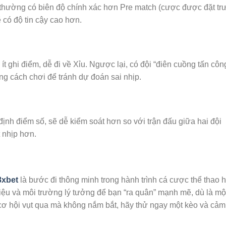
ếp) thường có biên độ chính xác hơn Pre match (cược được đặt tr
ẽ có độ tin cậy cao hơn.
t ghi điểm, dễ đi về Xỉu. Ngược lại, có đội “điên cuồng tấn công
ng cách chơi để tránh dự đoán sai nhịp.
ịnh điểm số, sẽ dễ kiểm soát hơn so với trận đấu giữa hai đội
t nhịp hơn.
8xbet
là bước đi thông minh trong hành trình cá cược thể thao 
liệu và môi trường lý tưởng để bạn “ra quân” mạnh mẽ, dù là mộ
 cơ hội vụt qua mà không nắm bắt, hãy thử ngay một kèo và cảm