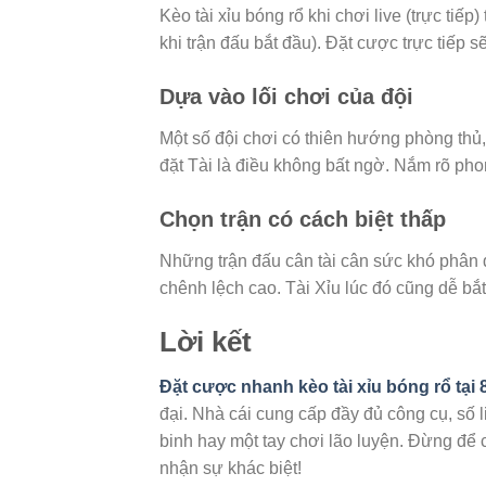
Kèo tài xỉu bóng rổ khi chơi live (trực ti
khi trận đấu bắt đầu). Đặt cược trực tiếp s
Dựa vào lối chơi của đội
Một số đội chơi có thiên hướng phòng thủ, í
đặt Tài là điều không bất ngờ. Nắm rõ pho
Chọn trận có cách biệt thấp
Những trận đấu cân tài cân sức khó phân đ
chênh lệch cao. Tài Xỉu lúc đó cũng dễ bắ
Lời kết
Đặt cược nhanh kèo tài xỉu bóng rổ tại 
đại. Nhà cái cung cấp đầy đủ công cụ, số 
binh hay một tay chơi lão luyện. Đừng để
nhận sự khác biệt!