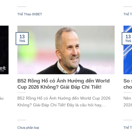
Thể Thao 8XBET
Thể 
13
13
Th5
Th5
B52 Rồng Hổ có Ảnh Hưởng đến World
So 
Cup 2026 Không? Giải Đáp Chi Tiết!
cho
ầu
B52 Rồng Hổ có Ảnh Hưởng đến World Cup 2026
Nên 
Không? Giải Đáp Chi Tiết! Đây là câu hỏi hay,…
2026
Chưa phân loại
Thể 