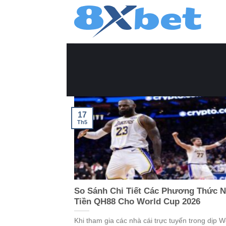
Bỏ
qua
nội
dung
17
Th5
So Sánh Chi Tiết Các Phương Thức 
Tiền QH88 Cho World Cup 2026
Khi tham gia các nhà cái trực tuyến trong dịp W