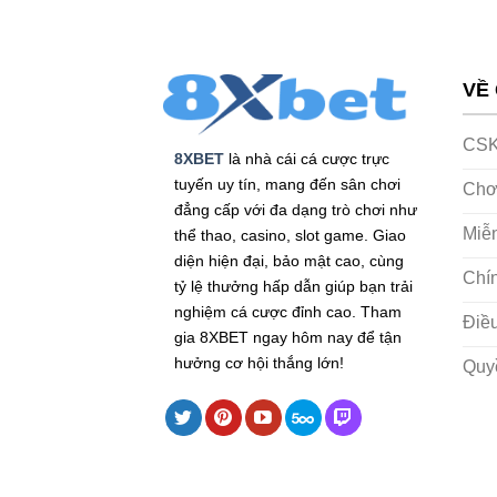
VỀ
CSK
8XBET
là nhà cái cá cược trực
tuyến uy tín, mang đến sân chơi
Chơ
đẳng cấp với đa dạng trò chơi như
Miễ
thể thao, casino, slot game. Giao
diện hiện đại, bảo mật cao, cùng
Chí
tỷ lệ thưởng hấp dẫn giúp bạn trải
nghiệm cá cược đỉnh cao. Tham
Điề
gia 8XBET ngay hôm nay để tận
hưởng cơ hội thắng lớn!
Quy