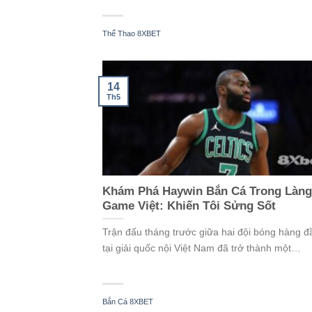
Thể Thao 8XBET
14
Th5
Khám Phá Haywin Bắn Cá Trong Làng
Game Việt: Khiến Tôi Sửng Sốt
Trận đấu tháng trước giữa hai đội bóng hàng đ
tại giải quốc nội Việt Nam đã trở thành một…
Bắn Cá 8XBET