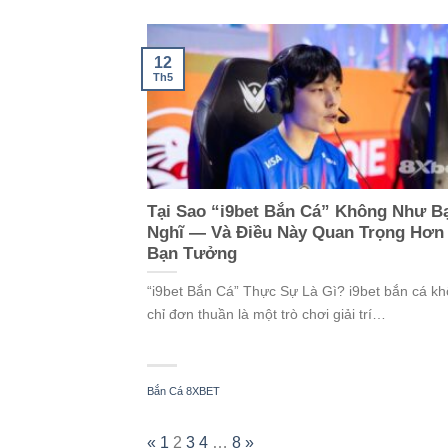
12
Th5
Tại Sao “i9bet Bắn Cá” Không Như B
Nghĩ — Và Điều Này Quan Trọng Hơn
Bạn Tưởng
“i9bet Bắn Cá” Thực Sự Là Gì? i9bet bắn cá k
chỉ đơn thuần là một trò chơi giải trí…
Bắn Cá 8XBET
«
1
2
3
4
…
8
»