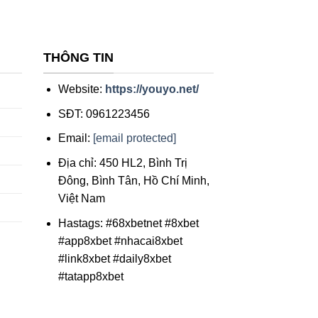
THÔNG TIN
Website:
https://youyo.net/
SĐT: 0961223456
Email:
[email protected]
Địa chỉ: 450 HL2, Bình Trị
Đông, Bình Tân, Hồ Chí Minh,
Việt Nam
Hastags: #68xbetnet #8xbet
#app8xbet #nhacai8xbet
#link8xbet #daily8xbet
#tatapp8xbet