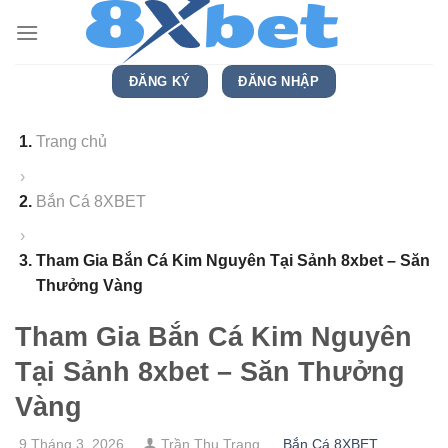
Bỏ
qua
nội
ĐĂNG KÝ
ĐĂNG NHẬP
dung
Trang chủ
›
Bắn Cá 8XBET
›
Tham Gia Bắn Cá Kim Nguyên Tại Sảnh 8xbet – Săn
Thưởng Vàng
Tham Gia Bắn Cá Kim Nguyên
Tại Sảnh 8xbet – Săn Thưởng
Vàng
9 Tháng 3, 2026
Trần Thu Trang
Bắn Cá 8XBET