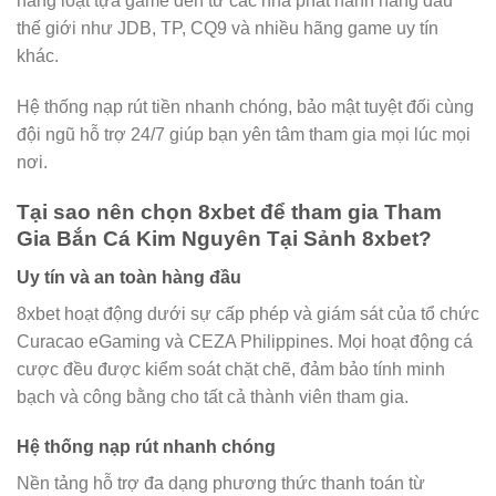
hàng loạt tựa game đến từ các nhà phát hành hàng đầu
thế giới như JDB, TP, CQ9 và nhiều hãng game uy tín
khác.
Hệ thống nạp rút tiền nhanh chóng, bảo mật tuyệt đối cùng
đội ngũ hỗ trợ 24/7 giúp bạn yên tâm tham gia mọi lúc mọi
nơi.
Tại sao nên chọn 8xbet để tham gia Tham
Gia Bắn Cá Kim Nguyên Tại Sảnh 8xbet?
Uy tín và an toàn hàng đầu
8xbet hoạt động dưới sự cấp phép và giám sát của tổ chức
Curacao eGaming và CEZA Philippines. Mọi hoạt động cá
cược đều được kiểm soát chặt chẽ, đảm bảo tính minh
bạch và công bằng cho tất cả thành viên tham gia.
Hệ thống nạp rút nhanh chóng
Nền tảng hỗ trợ đa dạng phương thức thanh toán từ