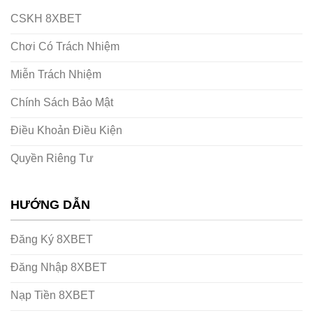
CSKH 8XBET
Chơi Có Trách Nhiệm
Miễn Trách Nhiệm
Chính Sách Bảo Mật
Điều Khoản Điều Kiện
Quyền Riêng Tư
HƯỚNG DẪN
Đăng Ký 8XBET
Đăng Nhập 8XBET
Nạp Tiền 8XBET