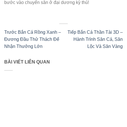
bước vào chuyến săn ở đại dương kỳ thú!
Trước
Bắn Cá Rồng Xanh –
Tiếp
Bắn Cá Thần Tài 3D –
Đương Đầu Thử Thách Để
Hành Trình Săn Cá, Săn
Nhận Thưởng Lớn
Lộc Và Săn Vàng
BÀI VIẾT LIÊN QUAN