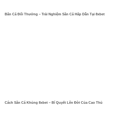
Bắn Cá Đổi Thưởng – Trải Nghiệm Săn Cá Hấp Dẫn Tại 8xbet
Cách Săn Cá Khủng 8xbet – Bí Quyết Lên Đời Của Cao Thủ