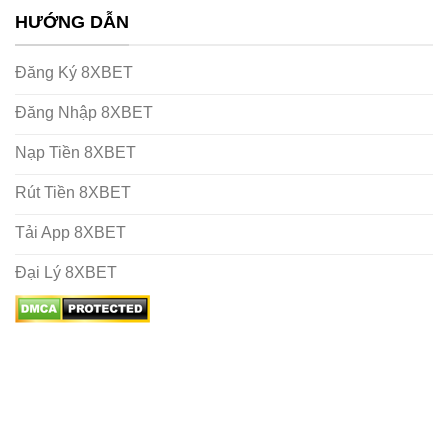
HƯỚNG DẪN
Đăng Ký 8XBET
Đăng Nhập 8XBET
Nạp Tiền 8XBET
Rút Tiền 8XBET
Tải App 8XBET
Đại Lý 8XBET