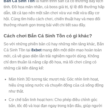
Bắn Cá Sinh Tồn
là hành trình săn cá có thưởng đầy kịch
tính. Đồ họa mãn nhãn, cá boss giá trị, tỷ lệ đổi thưởng hấp
dẫn, tất cả tạo nên một sân chơi vừa vui mắt vừa đầy cơ
hội. Cùng tìm hiểu cách chơi, chiến thuật hay và mẹo đổi
thưởng nhanh gọn trong bài viết chi tiết sau đây.
Cách chơi Bắn Cá Sinh Tồn có gì khác?
So với những phiên bản cũ hay những nền tảng khác, Bắn
Cá Sinh Tồn tại
8xbet
mang đến một diện mạo hoàn toàn
mới, cả về giao diện lẫn trải nghiệm người dùng. Không
chỉ đơn thuần là nâng cấp đồ họa, mà lối chơi cũng có
những cải tiến đáng kể:
Màn hình 3D tương tác mượt mà: Góc nhìn linh hoạt,
hiệu ứng sóng nước và chuyển động của cá sống động
như thật.
Cơ chế bắn linh hoạt hơn: Cho phép điều chỉnh góc
bắn, tốc độ và loại đạn ngay trong trận đấu, giúp người