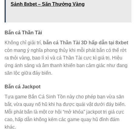
Sảnh 8xbet – Săn Thưởng Vàng
Bắn cá Thần Tài
Không chỉ giải trí,
bắn cá Thần Tài 3D hấp dẫn tại 8xbet
còn mang ý nghĩa phong thủy khi mỗi phát bắn có thể rớt
ra thỏi vàng, bao lì xì và cá Thần Tài cực kì giá trị. Hiệu
ứng ánh sáng và âm thanh khiến bạn cảm giác như đang
săn lộc giữa đáy biển.
Bắn cá Jackpot
Tựa game Bắn Cá Sinh Tồn này cho phép bạn vừa săn
bắt, vừa quay nổ hũ khi hạ được quái vật dưới đáy biển.
Mỗi phát bắn là một cơ hội “mở khóa” jackpot trị giá cực
cao, hấp dẫn không kém các game quay hũ đình đám
khác.