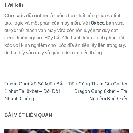
Lời kết
Chơi xóc đĩa online
là cuộc chơi chất riêng của sự tỉnh
táo, logic và một phần của may mắn. Với
8xbet
, bạn vừa
được thử thách vận may vừa còn rèn luyện tư duy đặt
cược khôn ngoan. Hãy bắt đầu hành trình chinh phục bát
xóc với
kinh nghiệm chơi xóc đĩa ăn tiền lấy liền
trong tay,
để bắt lấy vận may và giành được chiến thắng.
Trước
Chơi Xổ Số Miền Bắc
Tiếp
Cùng Tham Gia Golden
1 phút Tại 8xbet – Đổi Đời
Dragon Cùng 8xbet – Trải
Nhanh Chóng
Nghiệm Khó Quên
BÀI VIẾT LIÊN QUAN