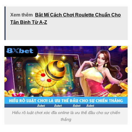
Xem thêm
Bật Mí Cách Chơi Roulette Chuẩn Cho
Tân Binh Từ A-Z
Hiểu rõ luật chơi xóc đĩa online là ưu thế đầu cho sự chiến
thắng