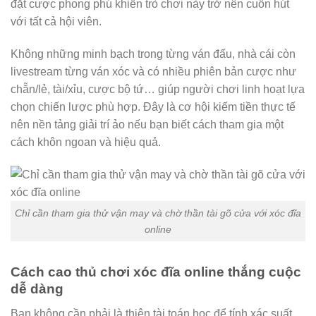
đặt cược phong phú khiến trò chơi này trở nên cuốn hút
với tất cả hội viên.
Không những minh bạch trong từng ván đấu, nhà cái còn
livestream từng ván xóc và có nhiều phiên bản cược như
chẵn/lẻ, tài/xỉu, cược bộ tứ… giúp người chơi linh hoạt lựa
chọn chiến lược phù hợp. Đây là cơ hội kiếm tiền thực tế
nên nền tảng giải trí ảo nếu bạn biết cách tham gia một
cách khôn ngoan và hiệu quả.
Chỉ cần tham gia thử vận may và chờ thần tài gõ cửa với xóc đĩa
online
Cách cao thủ chơi xóc đĩa online thắng cuộc
dễ dàng
Bạn không cần phải là thiên tài toán học để tính xác suất