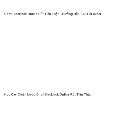
Chơi Blackjack Online Rút Tiền Thật – Hướng Dẫn Chi Tiết 8xbet
Học Các Chiến Lược Chơi Blackjack Online Rút Tiền Thật