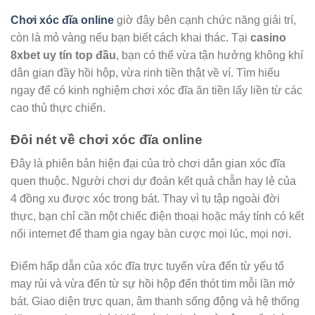
Chơi xóc đĩa online
giờ đây bên cạnh chức năng giải trí,
còn là mỏ vàng nếu bạn biết cách khai thác. Tại
casino
8xbet uy tín top đầu
, bạn có thể vừa tận hưởng không khí
dân gian đầy hồi hộp, vừa rinh tiền thật về ví. Tìm hiểu
ngay để có
kinh nghiệm chơi xóc đĩa ăn tiền lấy liền
từ các
cao thủ thực chiến.
Đôi nét về chơi xóc đĩa online
Đây là phiên bản hiện đại của trò chơi dân gian xóc đĩa
quen thuộc. Người chơi dự đoán kết quả chẵn hay lẻ của
4 đồng xu được xóc trong bát. Thay vì tụ tập ngoài đời
thực, bạn chỉ cần một chiếc điện thoại hoặc máy tính có kết
nối internet để tham gia ngay bàn cược mọi lúc, mọi nơi.
Điểm hấp dẫn của xóc đĩa trực tuyến vừa đến từ yếu tố
may rủi và vừa đến từ sự hồi hộp đến thót tim mỗi lần mở
bát. Giao diện trực quan, âm thanh sống động và hệ thống